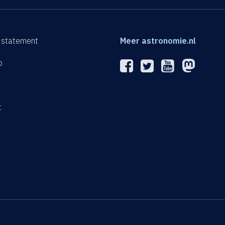
 statement
Meer astronomie.nl
p
n
t