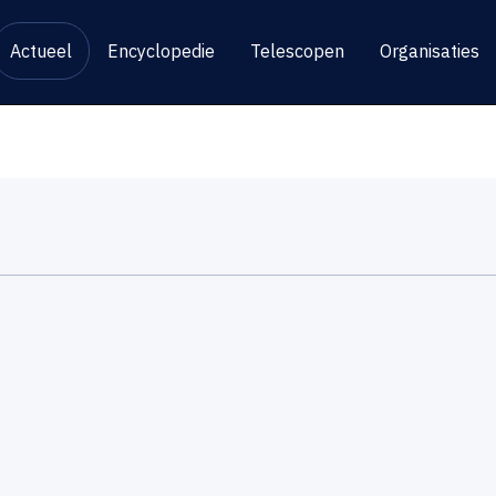
Actueel
Encyclopedie
Telescopen
Organisaties