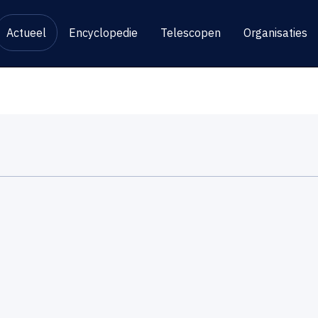
Actueel
Encyclopedie
Telescopen
Organisaties