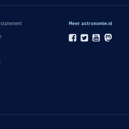
 statement
Meer astronomie.nl
p
n
t