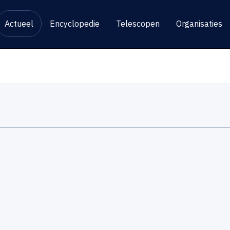
Actueel
Encyclopedie
Telescopen
Organisaties