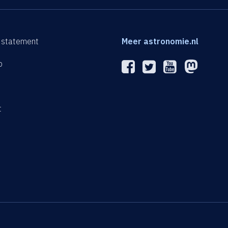
 statement
Meer astronomie.nl
p
n
t