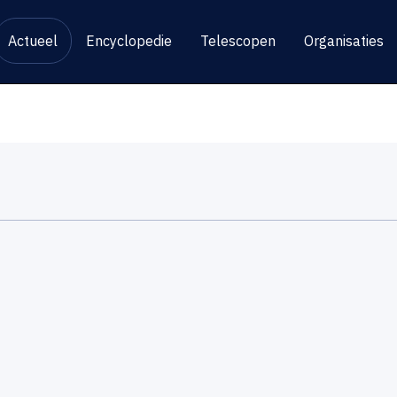
Actueel
Encyclopedie
Telescopen
Organisaties