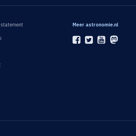
 statement
Meer astronomie.nl
p
n
t