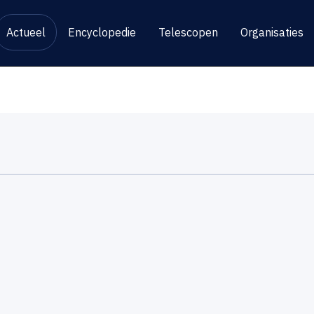
Actueel
Encyclopedie
Telescopen
Organisaties