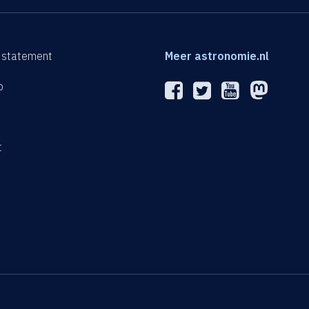
 statement
Meer astronomie.nl
p
n
t