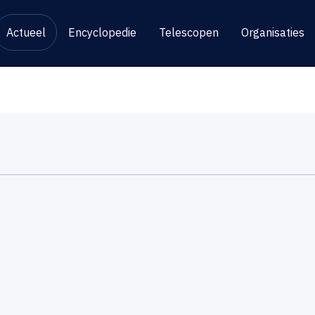
Actueel
Encyclopedie
Telescopen
Organisaties