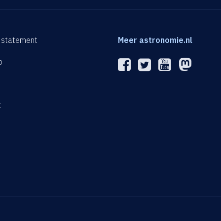
 statement
Meer astronomie.nl
p
n
t