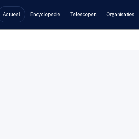
Actueel
Encyclopedie
Telescopen
Organisaties