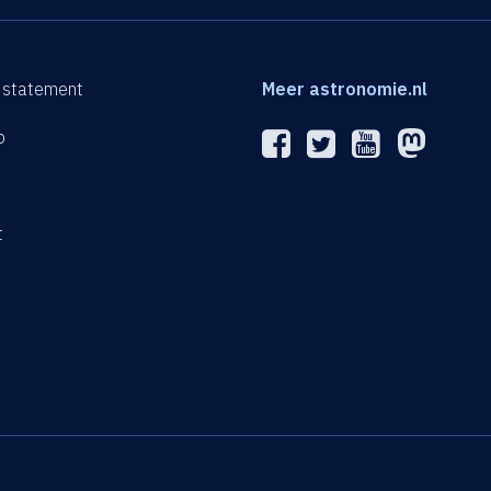
 statement
Meer astronomie.nl
p
n
t