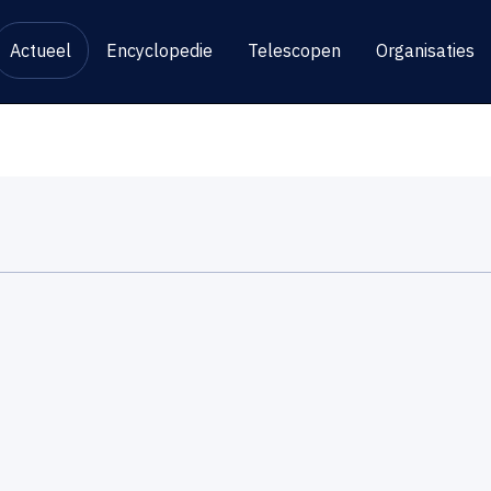
Actueel
Encyclopedie
Telescopen
Organisaties