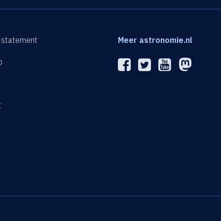
 statement
Meer astronomie.nl
p
n
t