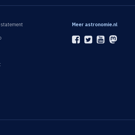
 statement
Meer astronomie.nl
p
n
t