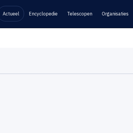
Actueel
Encyclopedie
Telescopen
Organisaties