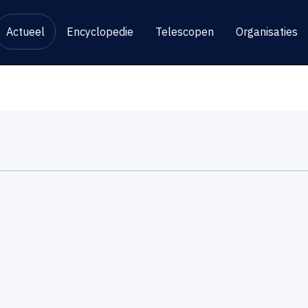
Actueel
Encyclopedie
Telescopen
Organisaties