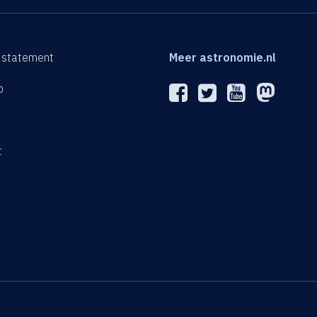
 statement
Meer astronomie.nl
p
n
t