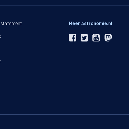
 statement
Meer astronomie.nl
p
n
t