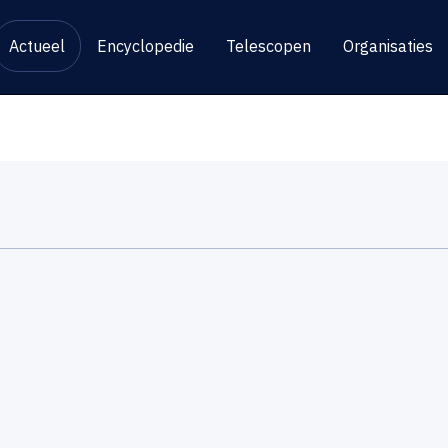
Actueel
Encyclopedie
Telescopen
Organisaties