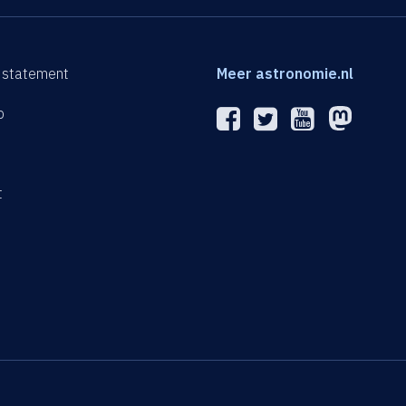
 statement
Meer astronomie.nl
p
n
t