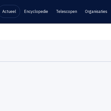
Actueel
Encyclopedie
Telescopen
Organisaties