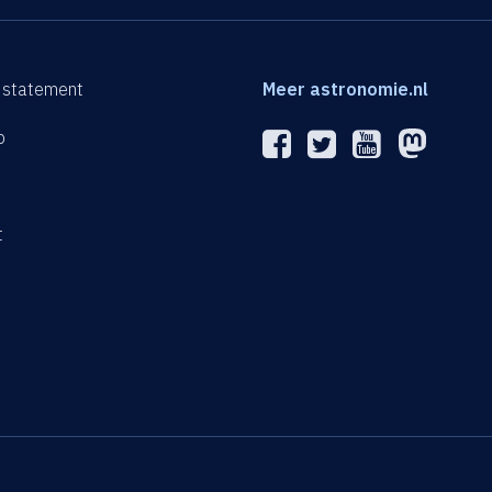
 statement
Meer astronomie.nl
p
n
t