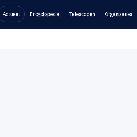
Actueel
Encyclopedie
Telescopen
Organisaties