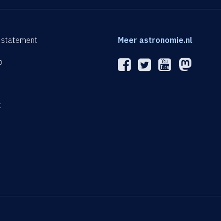
 statement
Meer astronomie.nl
p
n
t