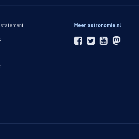
 statement
Meer astronomie.nl
p
n
t