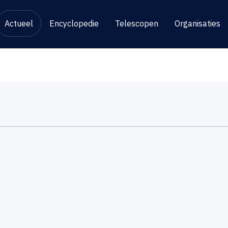
Actueel
Encyclopedie
Telescopen
Organisaties