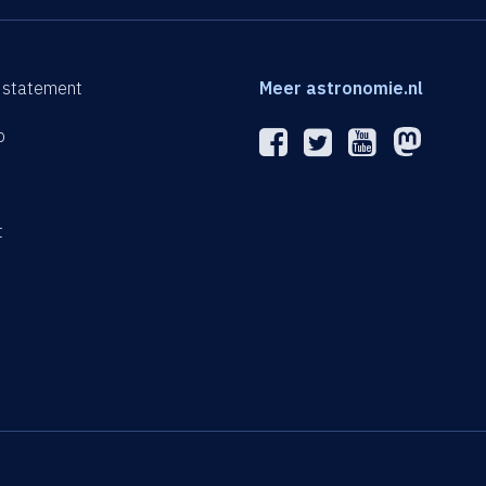
 statement
Meer astronomie.nl
p
n
t