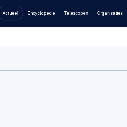
Actueel
Encyclopedie
Telescopen
Organisaties