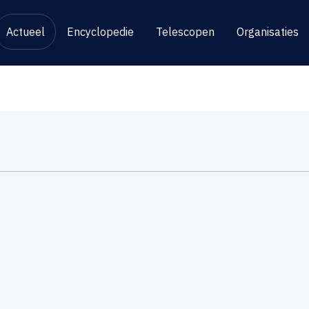
Actueel
Encyclopedie
Telescopen
Organisaties