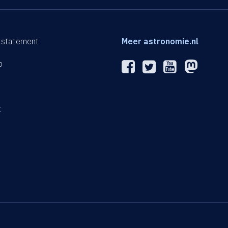
 statement
Meer astronomie.nl
p
n
t