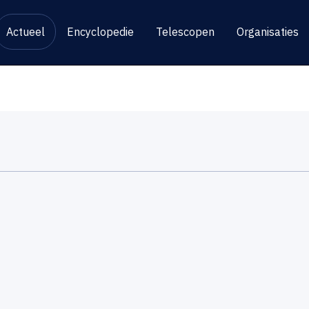
Actueel
Encyclopedie
Telescopen
Organisaties