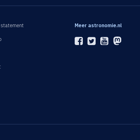
 statement
Meer astronomie.nl
p
n
t