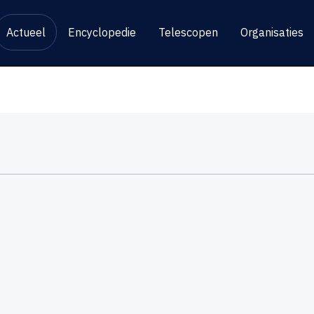
Actueel
Encyclopedie
Telescopen
Organisaties