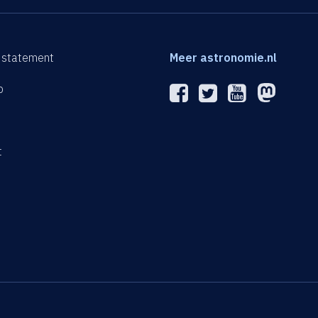
 statement
Meer astronomie.nl
p
n
t