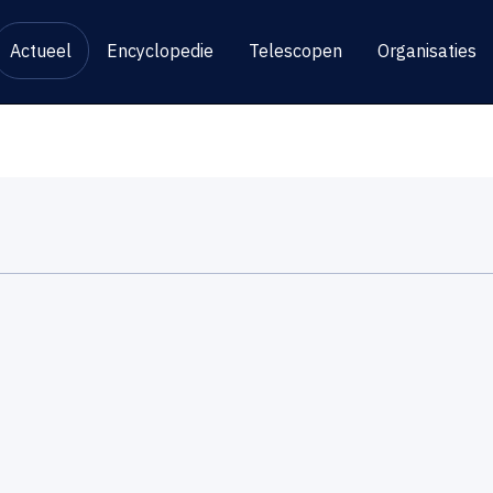
Actueel
Encyclopedie
Telescopen
Organisaties