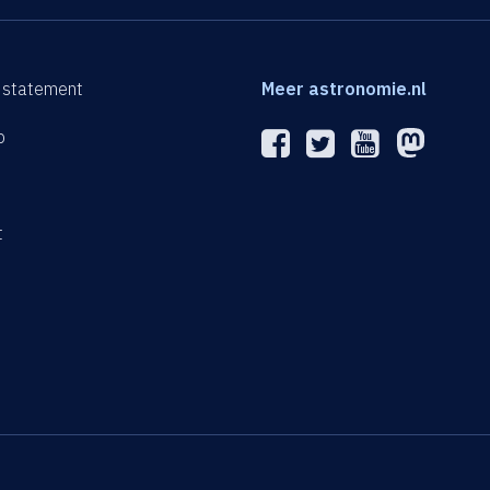
 statement
Meer astronomie.nl
p
n
t