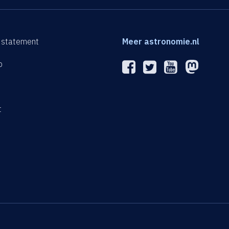
 statement
Meer astronomie.nl
p
n
t