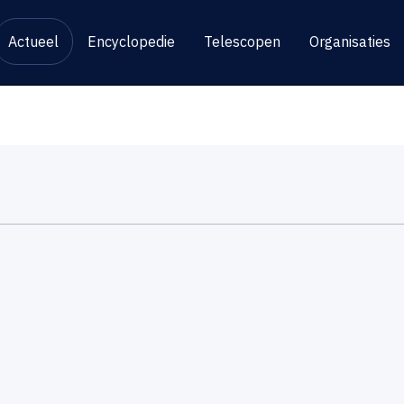
Actueel
Encyclopedie
Telescopen
Organisaties