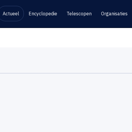
Actueel
Encyclopedie
Telescopen
Organisaties