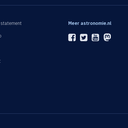
 statement
Meer astronomie.nl
p
n
t