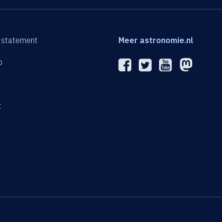
 statement
Meer astronomie.nl
p
n
t