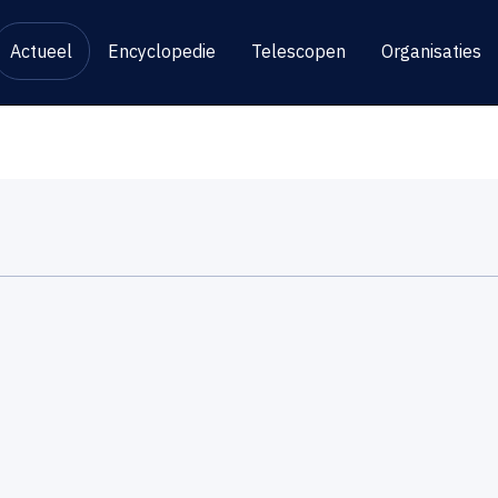
Actueel
Encyclopedie
Telescopen
Organisaties