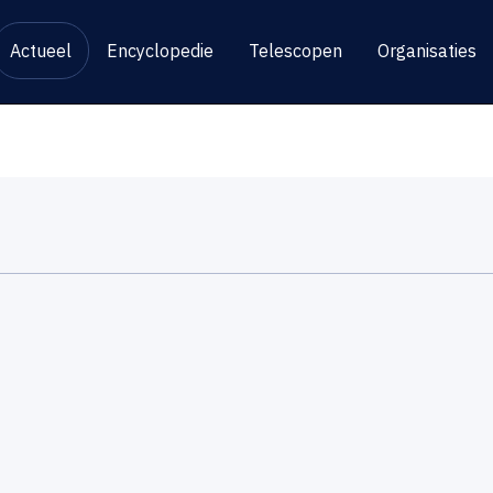
Actueel
Encyclopedie
Telescopen
Organisaties