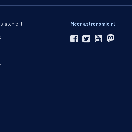
 statement
Meer astronomie.nl
p
n
t