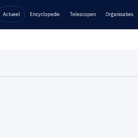
Actueel
Encyclopedie
Telescopen
Organisaties