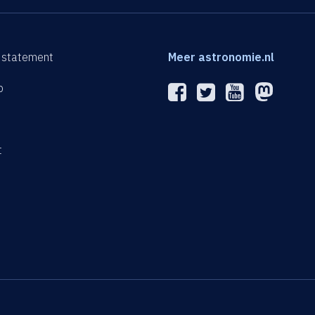
 statement
Meer astronomie.nl
p
n
t