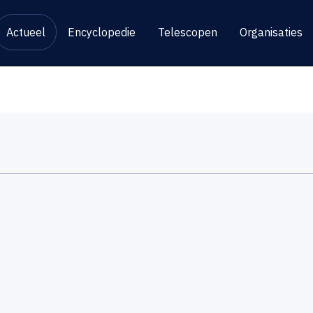
Actueel
Encyclopedie
Telescopen
Organisaties