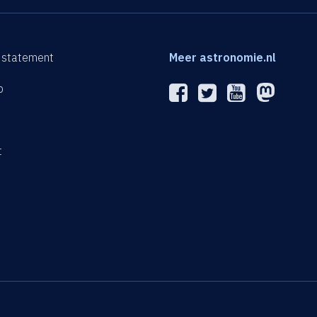
 statement
Meer astronomie.nl
p
n
t