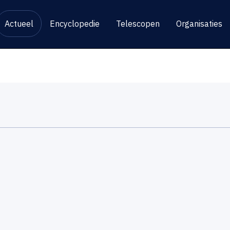
Actueel
Encyclopedie
Telescopen
Organisaties