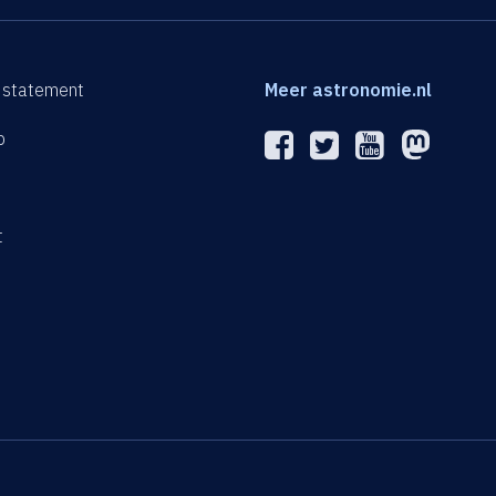
 statement
Meer astronomie.nl
p
n
t