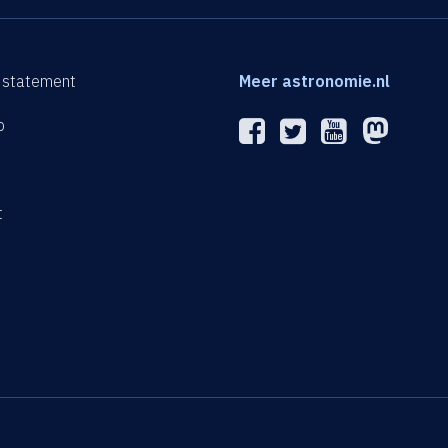
 statement
Meer astronomie.nl
p
n
t