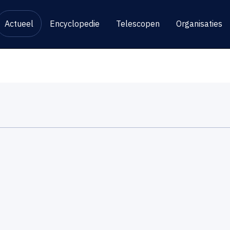
Actueel
Encyclopedie
Telescopen
Organisaties