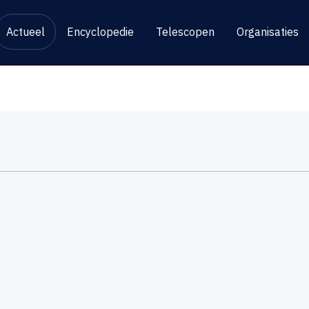
Actueel
Encyclopedie
Telescopen
Organisaties