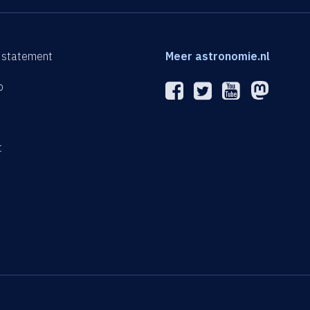
 statement
Meer astronomie.nl
p
n
t