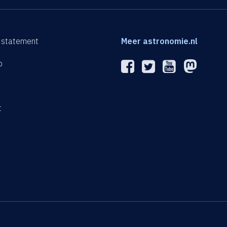
 statement
Meer astronomie.nl
p
n
t