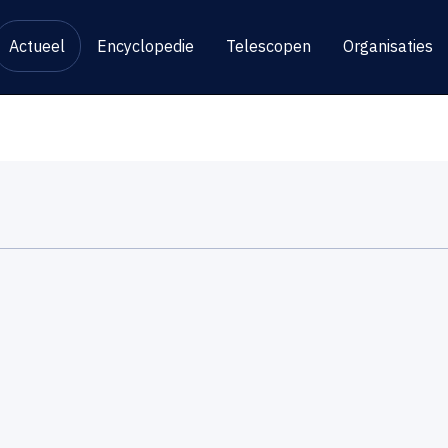
Actueel
Encyclopedie
Telescopen
Organisaties