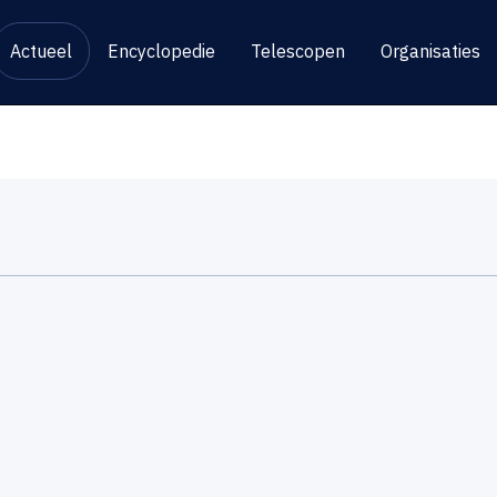
Actueel
Encyclopedie
Telescopen
Organisaties