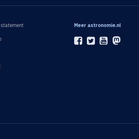
 statement
Meer astronomie.nl
p
n
t