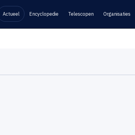
Actueel
Encyclopedie
Telescopen
Organisaties