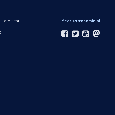
 statement
Meer astronomie.nl
p
n
t