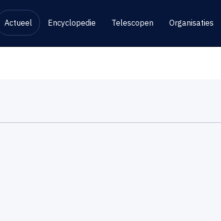
Actueel
Encyclopedie
Telescopen
Organisaties