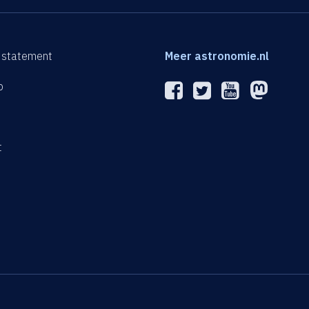
 statement
Meer astronomie.nl
p
n
t