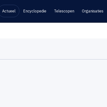
Actueel
Encyclopedie
Telescopen
Organisaties