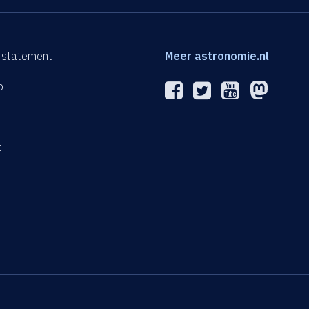
 statement
Meer astronomie.nl
p
n
t