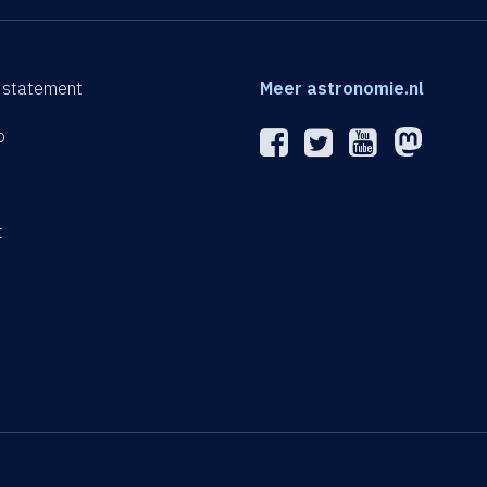
 statement
Meer astronomie.nl
p
n
t