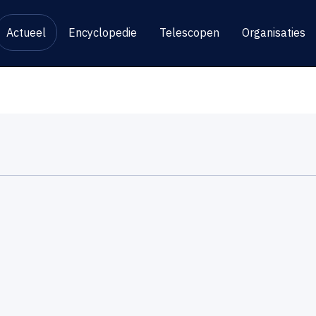
Actueel
Encyclopedie
Telescopen
Organisaties