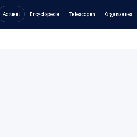
Actueel
Encyclopedie
Telescopen
Organisaties