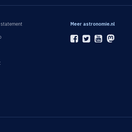
 statement
Meer astronomie.nl
p
n
t