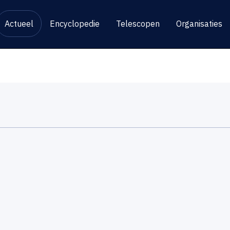
Actueel
Encyclopedie
Telescopen
Organisaties