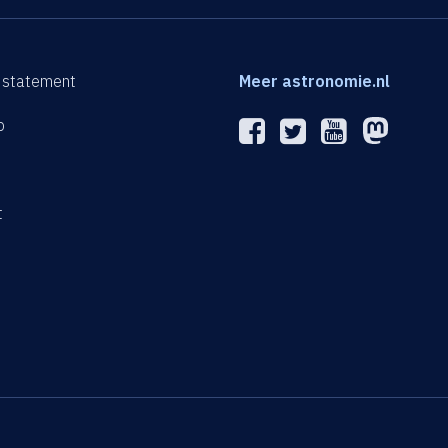
 statement
Meer astronomie.nl
p
n
t