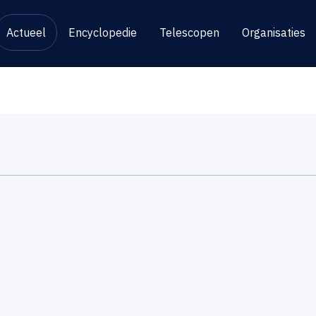
Actueel
Encyclopedie
Telescopen
Organisaties