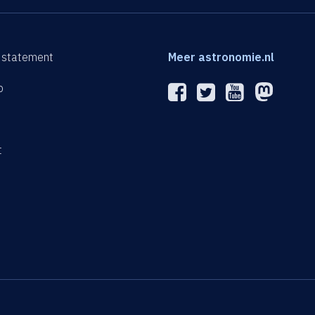
 statement
Meer astronomie.nl
p
n
t