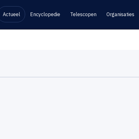
Actueel
Encyclopedie
Telescopen
Organisaties