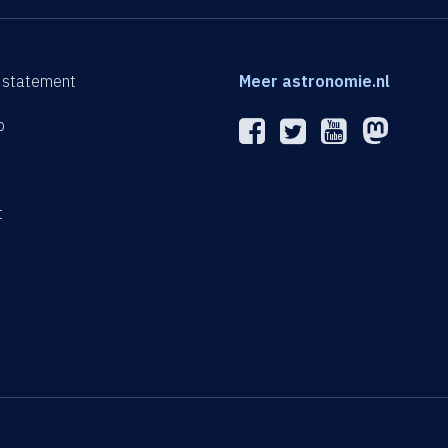
 statement
Meer astronomie.nl
p
n
t