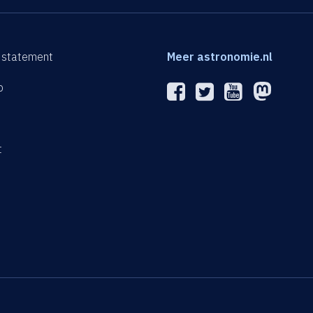
 statement
Meer astronomie.nl
p
n
t