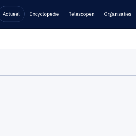
Actueel
Encyclopedie
Telescopen
Organisaties