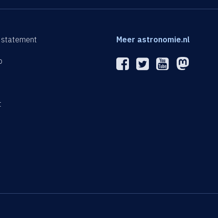
 statement
Meer astronomie.nl
p
n
t