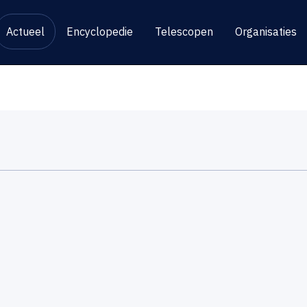
Actueel
Encyclopedie
Telescopen
Organisaties