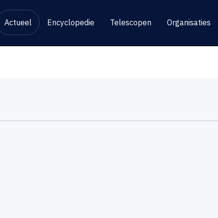
Actueel
Encyclopedie
Telescopen
Organisaties