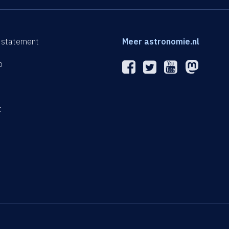
 statement
Meer astronomie.nl
p
n
t