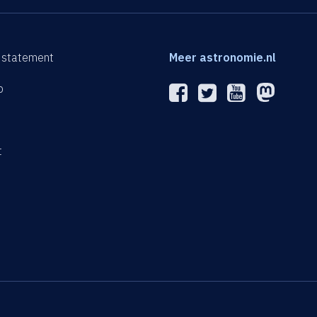
 statement
Meer astronomie.nl
p
n
t