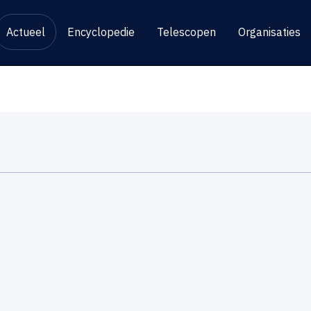
Actueel
Encyclopedie
Telescopen
Organisaties