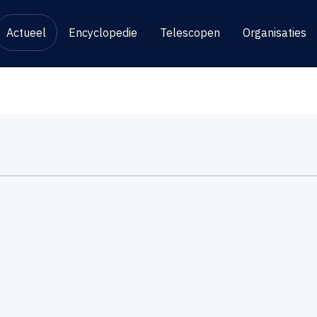
Actueel
Encyclopedie
Telescopen
Organisaties