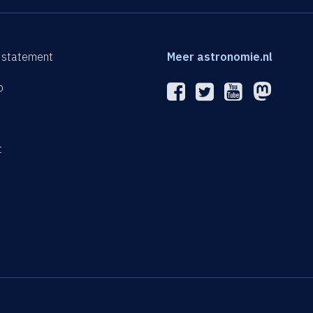
 statement
Meer astronomie.nl
p
n
t