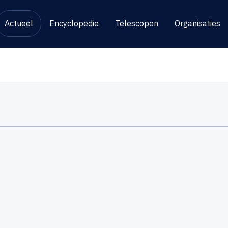
Actueel
Encyclopedie
Telescopen
Organisaties