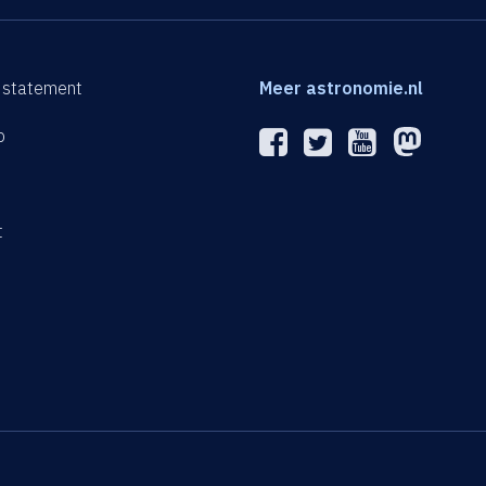
 statement
Meer astronomie.nl
p
n
t