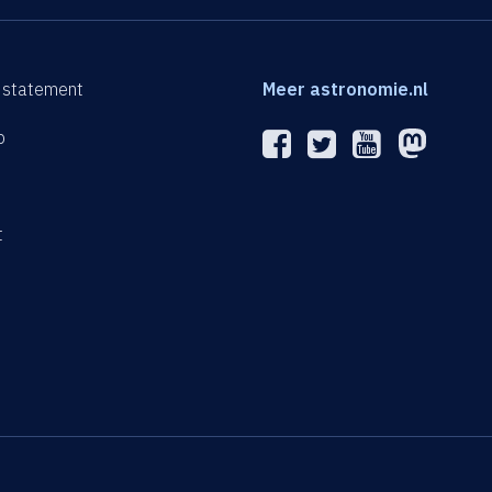
 statement
Meer astronomie.nl
p
n
t