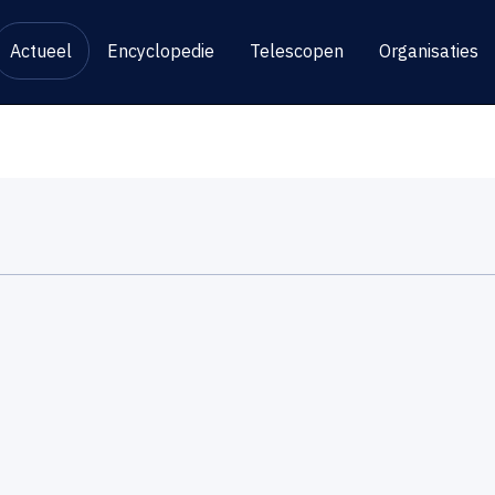
Actueel
Encyclopedie
Telescopen
Organisaties