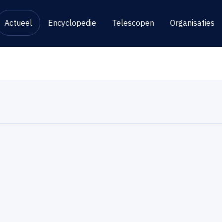
Actueel
Encyclopedie
Telescopen
Organisaties