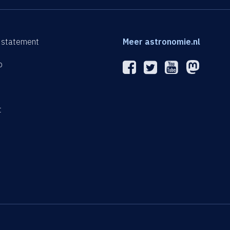
 statement
Meer astronomie.nl
p
n
t