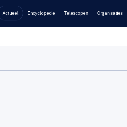
Actueel
Encyclopedie
Telescopen
Organisaties