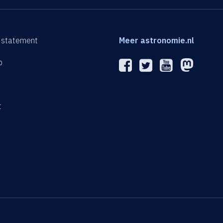
 statement
Meer astronomie.nl
p
n
t