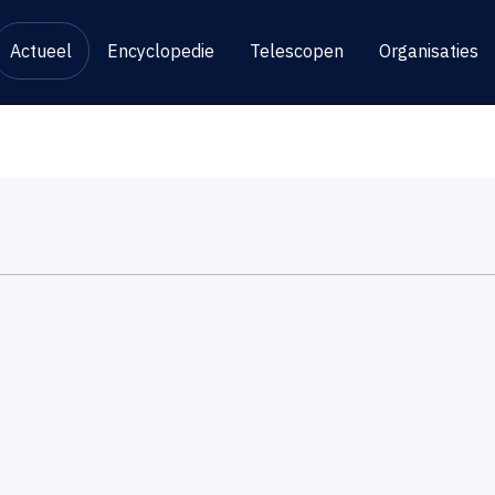
Actueel
Encyclopedie
Telescopen
Organisaties