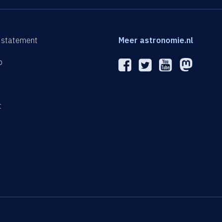
 statement
Meer astronomie.nl
p
n
t