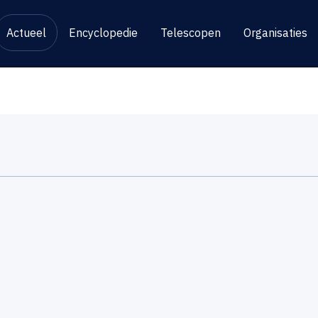
Actueel
Encyclopedie
Telescopen
Organisaties