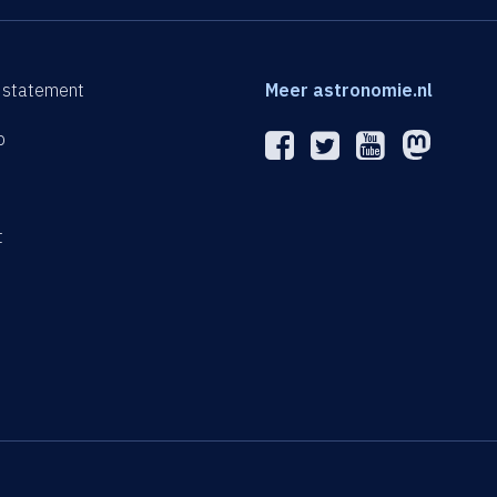
 statement
Meer astronomie.nl
p
n
t